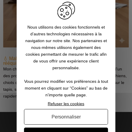
Nous utilisons des cookies fonctionnels et
d’autres technologies nécessaires à la
navigation sur notre site. Nos partenaires et
nous-mêmes utilisons également des
cookies permettant de mesurer le trafic afin
💧 Malpropreté du chien : comprendre, corriger et
de vous offrir une expérience client
rééquilibrer durablement
personnalisée.
Mon chien n’est pas propre : que faire ? La malpropreté est l’un
des problèmes les plus fréquents chez les propriétaires de chiens,
Vous pourrez modifier vos préférences à tout
chiots comme adultes.Faire ses besoins à l’intérieur, uriner sur le
moment en cliquant sur “Cookies” au bas de
tapis, sur le canapé, ou même dans son panier… peut
n'importe quelle page.
rapidement...
Refuser les cookies
Personnaliser