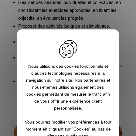
Réaliser des séances individuelles et collectives, en
choisissant les exercices appropriés, en fixant les
objectifs, en évaluant les progrès.
Proposer des activités ludiques et stimulantes,
comme l’agility, le cani-cross, le pistage.
Communiquer efficacement avec les clients, en les
conseillant, en les rassurant, en les fidélisant.
Créer et gérer votre entreprise, en choisissant le
statut juridique, en établissant le budget, en faisant la
Nous utilisons des cookies fonctionnels et
comptabilité.
d’autres technologies nécessaires à la
navigation sur notre site. Nos partenaires et
Promouvoir votre activité, en utilisant les outils de
nous-mêmes utilisons également des
communication, en créant un site web, en diffusant
cookies permettant de mesurer le trafic afin
des flyers, utilisation des réseaux sociaux.
de vous offrir une expérience client
personnalisée.
Vous pourrez modifier vos préférences à tout
moment en cliquant sur “Cookies” au bas de